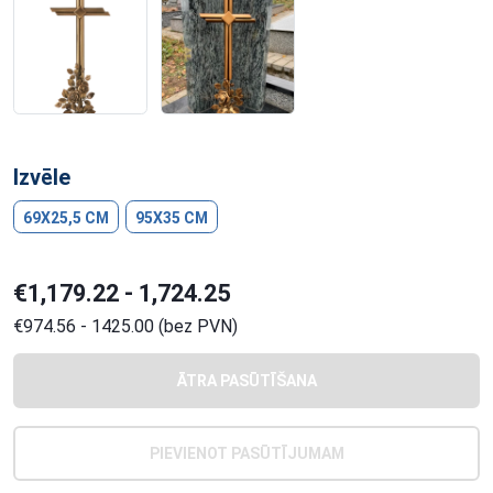
Izvēle
69X25,5 CM
95X35 CM
€1,179.22 - 1,724.25
€974.56 - 1425.00 (bez PVN)
ĀTRA PASŪTĪŠANA
PIEVIENOT PASŪTĪJUMAM