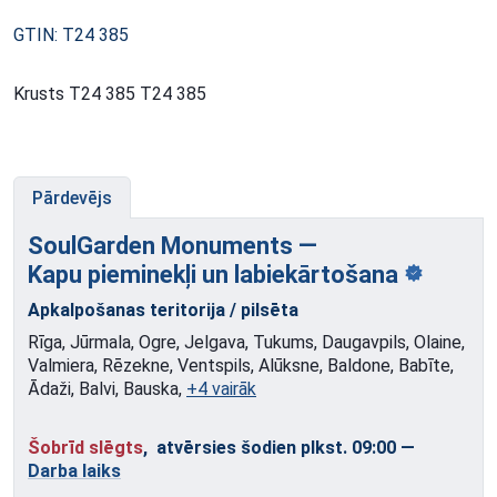
GTIN: T24 385
Krusts T24 385 T24 385
Pārdevējs
SoulGarden Monuments —
Kapu pieminekļi
un labiekārtošana
Apkalpošanas teritorija / pilsēta
Rīga, Jūrmala, Ogre, Jelgava, Tukums, Daugavpils, Olaine,
Valmiera, Rēzekne, Ventspils, Alūksne, Baldone, Babīte,
Ādaži, Balvi, Bauska,
+4 vairāk
Šobrīd slēgts
, atvērsies šodien plkst. 09:00
—
Darba laiks