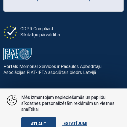
GDPR Compliant
Sīkdatņu pārvaldība
Portāls Memorial Services ir Pasaules Apbedītāju
Asociācijas FIAT-IFTA asociētais biedrs Latvijā
Mēs izmantojam nepieciešamās un papildu
© Memorial Services, 2016 — 2026 pr3-g
sīkdatnes personalizētām reklāmām un vietnes
analītikai.
Privātuma politikai
un
lietošanas noteikumi
Design
AABB TEAM
IESTATĪJUMI
ATĻAUT