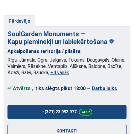
Pārdevējs
SoulGarden Monuments —
Kapu pieminekļi
un labiekārtošana
Apkalpošanas teritorija / pilsēta
Rīga, Jūrmala, Ogre, Jelgava, Tukums, Daugavpils, Olaine,
Valmiera, Rēzekne, Ventspils, Alūksne, Baldone, Babīte,
Ādaži, Balvi, Bauska,
+4 vairāk
✅ Atvērts
, tiks slēgts plkst 18:00
—
Darba laiks
+(371) 23 993 977
24 / 7
KONTAKTI