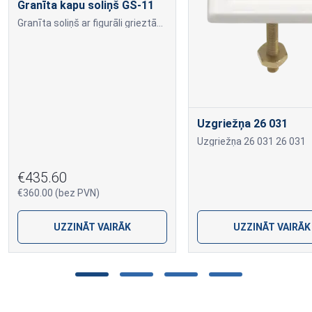
Granīta kapu soliņš GS-11
Granīta soliņš ar figurāli grieztām kājām un sēžamo virsmu no granīta brusēm.
Uzgriežņa 26 031
Uzgriežņa 26 031 26 031
€435.60
€360.00 (bez PVN)
UZZINĀT VAIRĀK
UZZINĀT VAIRĀK