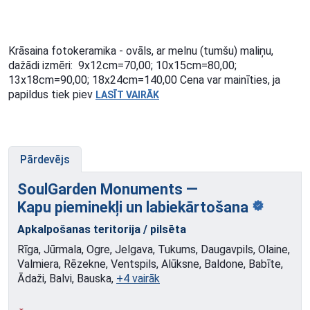
Krāsaina fotokeramika - ovāls, ar melnu (tumšu) maliņu,
dažādi izmēri: 9x12cm=70,00; 10x15cm=80,00;
13x18cm=90,00; 18x24cm=140,00 Cena var mainīties, ja
papildus tiek piev
LASĪT VAIRĀK
Pārdevējs
SoulGarden Monuments —
Kapu pieminekļi
un labiekārtošana
Apkalpošanas teritorija / pilsēta
Rīga, Jūrmala, Ogre, Jelgava, Tukums, Daugavpils, Olaine,
Valmiera, Rēzekne, Ventspils, Alūksne, Baldone, Babīte,
Ādaži, Balvi, Bauska,
+4 vairāk