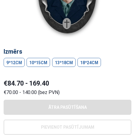
Izmērs
9*12CM
10*15CM
13*18CM
18*24CM
€84.70 - 169.40
€70.00 - 140.00 (bez PVN)
ĀTRA PASŪTĪŠANA
PIEVIENOT PASŪTĪJUMAM