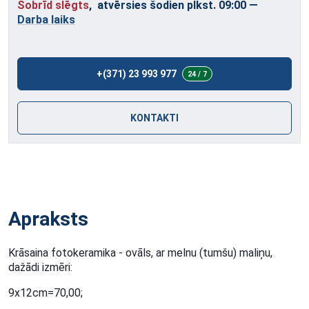
Šobrīd slēgts
, atvērsies šodien plkst. 09:00
—
Darba laiks
+(371) 23 993 977
24 / 7
KONTAKTI
Apraksts
Krāsaina fotokeramika - ovāls, ar melnu (tumšu) maliņu,
dažādi izmēri:
9x12cm=70,00;