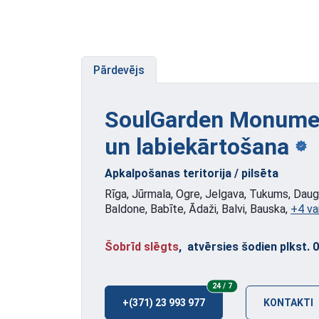
Pārdevējs
SoulGarden Monumen
un labiekārtošana
Apkalpošanas teritorija / pilsēta
Rīga, Jūrmala, Ogre, Jelgava, Tukums, Dauga
Baldone, Babīte, Ādaži, Balvi, Bauska,
+4 va
Šobrīd slēgts
, atvērsies šodien plkst. 
24/7
24 / 7
+(371) 23 993 977
KONTAKTI