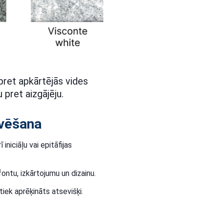
 pret apkārtējās vides
 pret aizgājēju.
ravēšana
iniciāļu vai epitāfijas
ontu, izkārtojumu un dizainu.
iek aprēķināts atsevišķi.