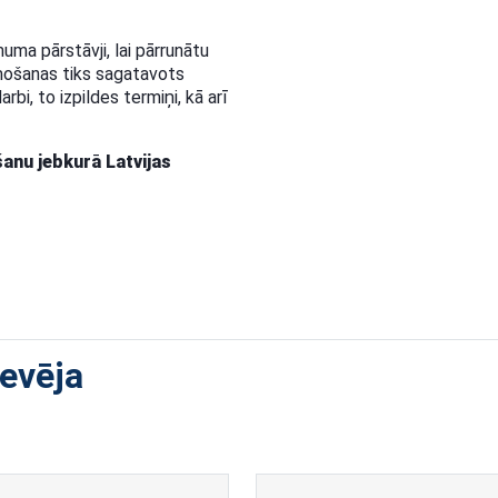
ma pārstāvji, lai pārrunātu
ņošanas tiks sagatavots
rbi, to izpildes termiņi, kā arī
anu jebkurā Latvijas
devēja