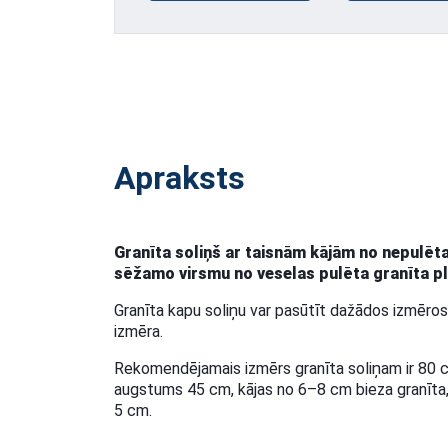
Apraksts
Granīta soliņš ar taisnām kājām no nepulēta
sēžamo virsmu no veselas pulēta granīta p
Granīta kapu soliņu var pasūtīt dažādos izmēros
izmēra.
Rekomendējamais izmērs granīta soliņam ir 80
augstums 45 cm, kājas no 6–8 cm bieza granīt
5 cm.