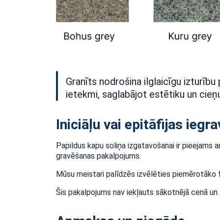
Granīts nodrošina ilglaicīgu izturību
ietekmi, saglabājot estētiku un cieņu
Iniciāļu vai epitāfijas ieg
Papildus kapu soliņa izgatavošanai ir pieejams arī 
gravēšanas pakalpojums.
Mūsu meistari palīdzēs izvēlēties piemērotāko f
Šis pakalpojums nav iekļauts sākotnējā cenā un t