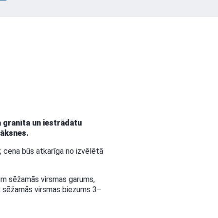
 granīta un iestrādātu
lāksnes.
; cena būs atkarīga no izvēlētā
 cm sēžamās virsmas garums,
a, sēžamās virsmas biezums 3–