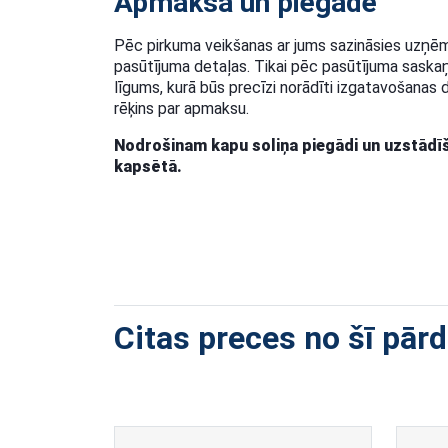
Apmaksa un piegāde
Pēc pirkuma veikšanas ar jums sazināsies uzņēmu
pasūtījuma detaļas. Tikai pēc pasūtījuma saska
līgums, kurā būs precīzi norādīti izgatavošanas da
rēķins par apmaksu.
Nodrošinam kapu soliņa piegādi un uzstādīš
kapsētā.
Citas preces no šī pār