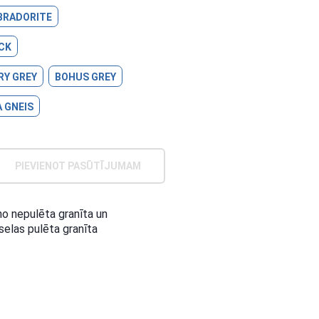
BRADORITE
CK
RY GREY
BOHUS GREY
 GNEIS
PIEVIENOT PASŪTĪJUMAM
no nepulēta granīta un
elas pulēta granīta