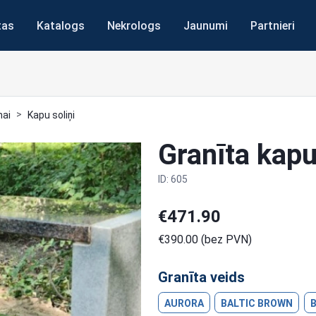
tas
Katalogs
Nekrologs
Jaunumi
Partnieri
nai
Kapu soliņi
Granīta kapu
ID: 605
€471.90
€390.00 (bez PVN)
Granīta veids
AURORA
BALTIC BROWN