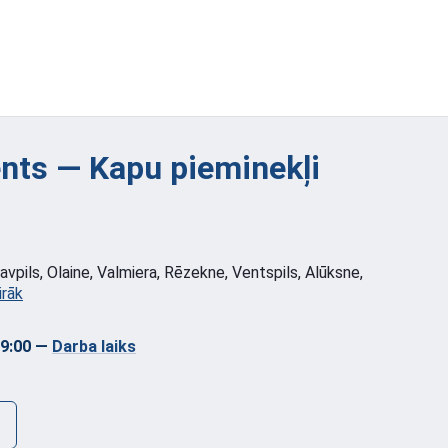
ts — Kapu pieminekļi
vpils, Olaine, Valmiera, Rēzekne, Ventspils, Alūksne,
irāk
09:00
—
Darba laiks