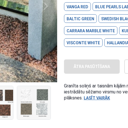
VANGA RED
BLUE PEARLS LA
Next
BALTIC GREEN
SWEDISH BLA
CARRARA MARBLE WHITE
KU
VISCONTE WHITE
HALLANDIA
ĀTRA PASŪTĪŠANA
Granīta soliņš ar taisnām kājām 
iestrādātu sēžamo virsmu no ves
plāksnes.
LASĪT VAIRĀK