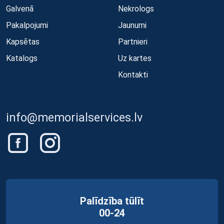
Galvenā
Nekrologs
Pakalpojumi
Jaunumi
Kapsētas
Partnieri
Katalogs
Uz kartes
Kontakti
info@memorialservices.lv
Palīdzība tūlīt
00-24