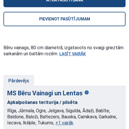
ĀTRA PASŪTĪŠANA
PIEVIENOT PASŪTĪJUMAM
Bēru vainags, 80 cm diametrā, izgatavots no svaigi grieztām
sarkanām un baltām rozēm.
LASĪT VAIRĀK
Pārdevējs
MS Bēru Vainagi un
Lentas
Apkalpošanas teritorija / pilsēta
Rīga, Jūrmala, Ogre, Jelgava, Sigulda, Ādaži, Babīte,
Baldone, Baloži, Baltezers, Bauska, Carnikava, Garkalne,
Iecava, Ikšķile, Tukums,
+1 vairāk