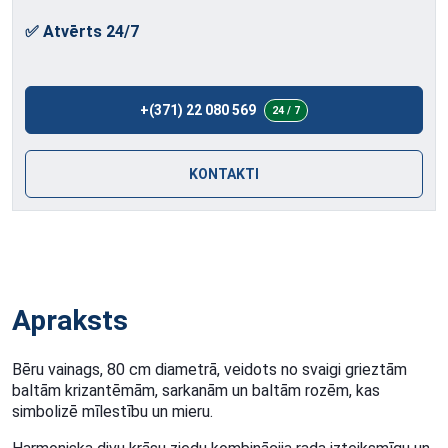
✅ Atvērts 24/7
+(371) 22 080 569
24 / 7
KONTAKTI
Apraksts
Bēru vainags, 80 cm diametrā, veidots no svaigi grieztām
baltām krizantēmām, sarkanām un baltām rozēm, kas
simbolizē mīlestību un mieru.