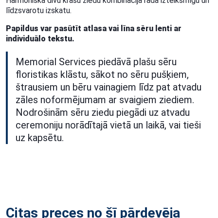
Harmoniska divu krāsu ziedu kombinācija rada izteiksmīgu un
līdzsvarotu izskatu.
Papildus var pasūtīt atlasa vai līna sēru lenti ar
individuālo tekstu.
Memorial Services piedāvā plašu sēru
floristikas klāstu, sākot no sēru pušķiem,
štrausiem un bēru vainagiem līdz pat atvadu
zāles noformējumam ar svaigiem ziediem.
Nodrošinām sēru ziedu piegādi uz atvadu
ceremoniju norādītajā vietā un laikā, vai tieši
uz kapsētu.
Citas preces no šī pārdevēja