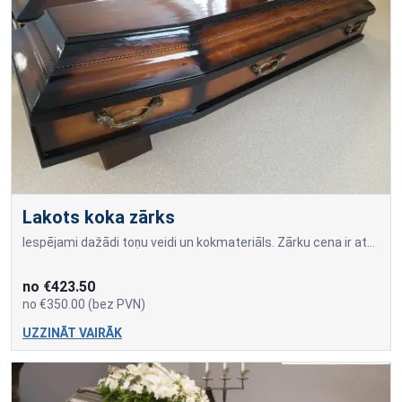
Lakots koka zārks
Iespējami dažādi toņu veidi un kokmateriāls. Zārku cena ir atkarīga no izvēlētā koka un izmēra.
no €423.50
no €350.00 (bez PVN)
UZZINĀT VAIRĀK