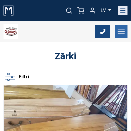
LV
Zārki
Filtri