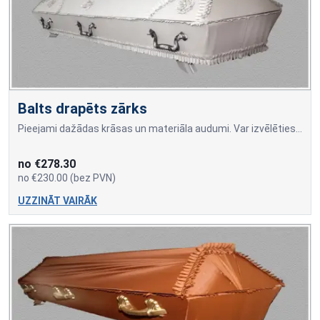
Balts drapēts zārks
Pieejami dažādas krāsas un materiāla audumi. Var izvēlēties dažādus drapējuma rakstus. Cena atkarīga no auduma materiāla un drapējuma veida.
no €278.30
no €230.00 (bez PVN)
UZZINĀT VAIRĀK