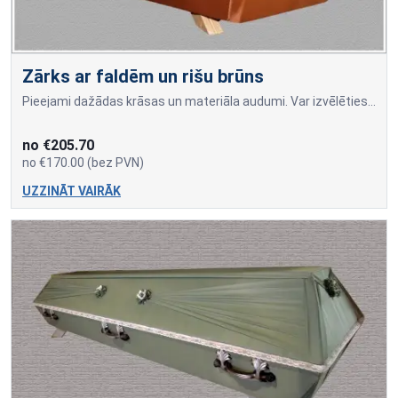
Zārks ar faldēm un rišu brūns
Pieejami dažādas krāsas un materiāla audumi. Var izvēlēties dažādus drapējuma rakstus. Cena atkarīga no auduma materiāla un drapējuma veida.
no €205.70
no €170.00 (bez PVN)
UZZINĀT VAIRĀK