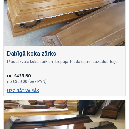
Dabīgā koka zārks
Plaša izvēle koka zārkiem Liepājā. Piedāvājam dažādus toņu veidus un kokmateriālus. Zārku cena ir atkarīga no izvēlētā koka un izmēra.Rainar SIA, Ainara Spriģa apbedīšanas bir
no €423.50
no €350.00 (bez PVN)
UZZINĀT VAIRĀK