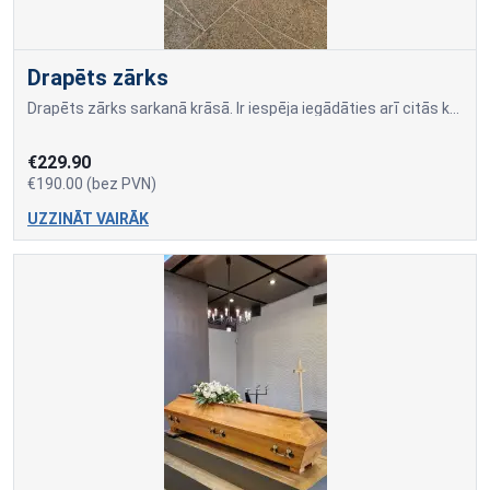
Drapēts zārks
Drapēts zārks sarkanā krāsā. Ir iespēja iegādāties arī citās krāsās.
€229.90
€190.00 (bez PVN)
UZZINĀT VAIRĀK