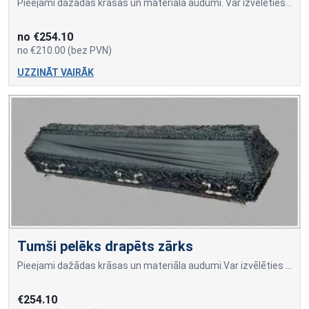
Pieejami dažādas krāsas un materiāla audumi. Var izvēlēties dažādus drapējuma rakstus. Cena atkarīga no auduma materiāla un drapējuma veida.
no €254.10
no €210.00 (bez PVN)
UZZINĀT VAIRĀK
Tumši pelēks drapēts zārks
Pieejami dažādas krāsas un materiāla audumi.Var izvēlēties dažādus drapējuma rakstus. Cena atkarīga no auduma materiāla un drapējuma veida.
€254.10