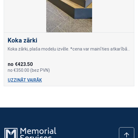
Koka zārki
Koka zārki, plaša modeļu izvēle. *cena var mainīties atkarībā no izvēlētā modeļa.
no €423.50
no €350.00 (bez PVN)
UZZINĀT VAIRĀK