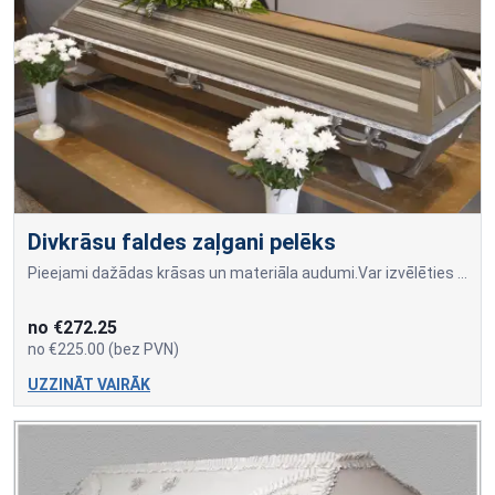
Divkrāsu faldes zaļgani pelēks
Pieejami dažādas krāsas un materiāla audumi.Var izvēlēties dažādus drapējuma rakstus. Cena atkarīga no auduma materiāla un drapējuma veida.
no €272.25
no €225.00 (bez PVN)
UZZINĀT VAIRĀK