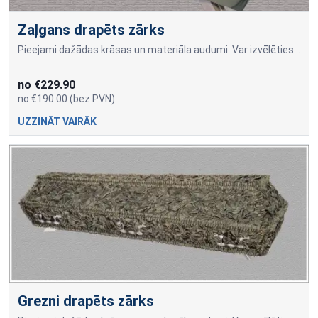
Zaļgans drapēts zārks
Pieejami dažādas krāsas un materiāla audumi. Var izvēlēties dažādus drapējuma rakstus. Cena atkarīga no auduma materiāla un drapējuma veida.
no €229.90
no €190.00 (bez PVN)
UZZINĀT VAIRĀK
Grezni drapēts zārks