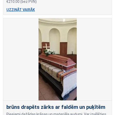
€210.00 (bez PVN)
UZZINĀT VAIRĀK
brūns drapēts zārks ar faldēm un puķītēm
Pieejami dažādas krāsas un materiāla audumi. Var izvēlēties dažādus drapējuma rakstus. Cena atkarīga no auduma materiāla un drapējuma veida.