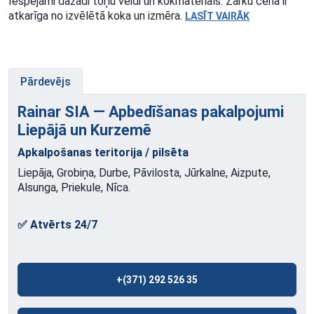
Iespējami dažādi toņu veidi un kokmateriāls. Zārku cena ir
atkarīga no izvēlētā koka un izmēra.
LASĪT VAIRĀK
Pārdevējs
Rainar SIA — Apbedīšanas pakalpojumi
Liepājā un
Kurzemē
Apkalpošanas teritorija / pilsēta
Liepāja, Grobiņa, Durbe, Pāvilosta, Jūrkalne, Aizpute,
Alsunga, Priekule, Nīca.
✅ Atvērts 24/7
+(371) 292 526 35