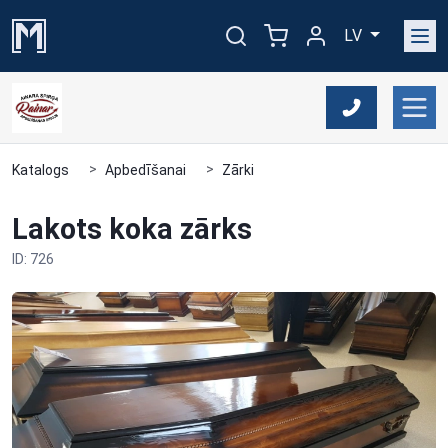
LV
Katalogs
Apbedīšanai
Zārki
Lakots koka zārks
ID: 726