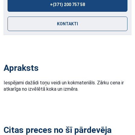
+(371) 200 757 58
KONTAKTI
Apraksts
Iespējami dažādi toņu veidi un kokmateriāls. Zārku cena ir
atkarīga no izvēlētā koka un izmēra.
Citas preces no šī pārdevēja