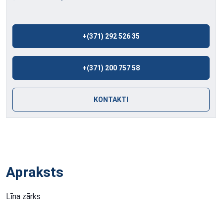
+(371) 292 526 35
+(371) 200 757 58
KONTAKTI
Apraksts
Līna zārks