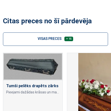
Citas preces no šī pārdevēja
VISAS PRECES
+ 15
Tumši pelēks drapēts zārks
Pieejami dažādas krāsas un materiāla audumi.Var izvēlēties dažādus drapējuma rakstus. Cena atkarīga no auduma materiāla un drapējuma veida.