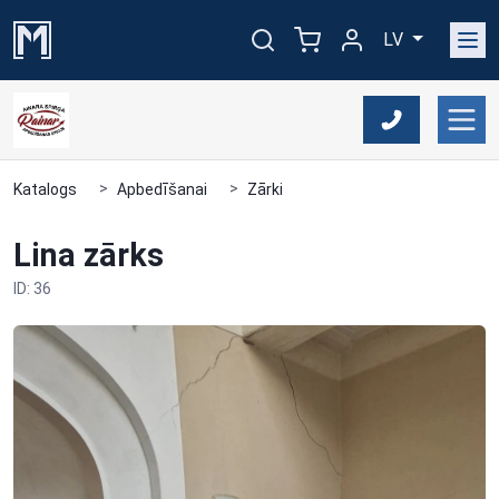
LV
Katalogs
Apbedīšanai
Zārki
Lina zārks
ID: 36