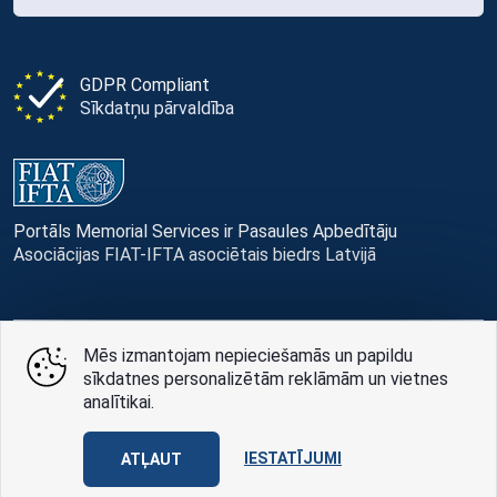
GDPR Compliant
Sīkdatņu pārvaldība
Portāls Memorial Services ir Pasaules Apbedītāju
Asociācijas FIAT-IFTA asociētais biedrs Latvijā
Mēs izmantojam nepieciešamās un papildu
© Memorial Services, 2016 — 2026 pr3-g
sīkdatnes personalizētām reklāmām un vietnes
analītikai.
Privātuma politikai
un
lietošanas noteikumi
Design
AABB TEAM
IESTATĪJUMI
ATĻAUT